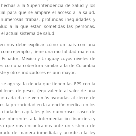
s hechas a la Superintendencia de Salud y los
cial para que se ampare el acceso a la salud,
s numerosas trabas, profundas inequidades y
alud a la que están sometidas las personas,
el actual sistema de salud.
guien nos debe explicar cómo un país con una
r como ejemplo-, tiene una mortalidad materno
e, Ecuador, México y Uruguay cuyos niveles de
s con una cobertura similar a la de Colombia
ste y otros indicadores es aún mayor.
to se agrega la deuda que tienen las EPS con la
billones de pesos, (equivalente al valor de una
alud cada día se ven más avocadas al cierre de
amos la precariedad en la atención médica en los
as ciudades capitales y los numerosos casos de
e inherentes a la intermediación financiera y
teza que nos encontramos ante un sistema de
cturado de manera inmediata y acorde a la ley