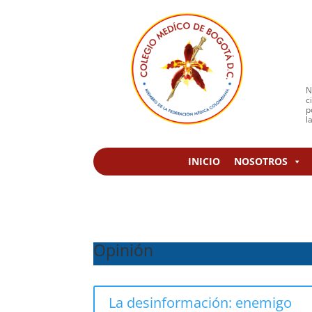
N
c
p
l
INICIO
NOSOTROS
Opinión
La desinformación: enemigo