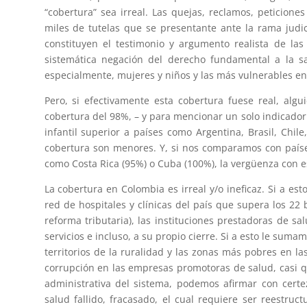
“cobertura” sea irreal. Las quejas, reclamos, peticione
miles de tutelas que se presentante ante la rama judi
constituyen el testimonio y argumento realista de la
sistemática negación del derecho fundamental a la s
especialmente, mujeres y niños y las más vulnerables en 
Pero, si efectivamente esta cobertura fuese real, al
cobertura del 98%, – y para mencionar un solo indicado
infantil superior a países como Argentina, Brasil, Chil
cobertura son menores. Y, si nos comparamos con paíse
como Costa Rica (95%) o Cuba (100%), la vergüenza con e
La cobertura en Colombia es irreal y/o ineficaz. Si a es
red de hospitales y clínicas del país que supera los 22 
reforma tributaria), las instituciones prestadoras de s
servicios e incluso, a su propio cierre. Si a esto le sum
territorios de la ruralidad y las zonas más pobres en l
corrupción en las empresas promotoras de salud, casi qu
administrativa del sistema, podemos afirmar con cer
salud fallido, fracasado, el cual requiere ser reestru