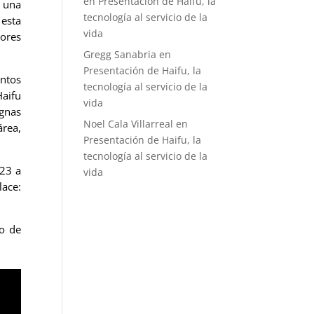
en
Presentación de Haifu, la
 una
tecnología al servicio de la
 esta
vida
ores
Gregg Sanabria
en
Presentación de Haifu, la
intos
tecnología al servicio de la
Haifu
vida
gnas
Noel Cala Villarreal
en
área,
Presentación de Haifu, la
tecnología al servicio de la
023 a
vida
ace:
co de