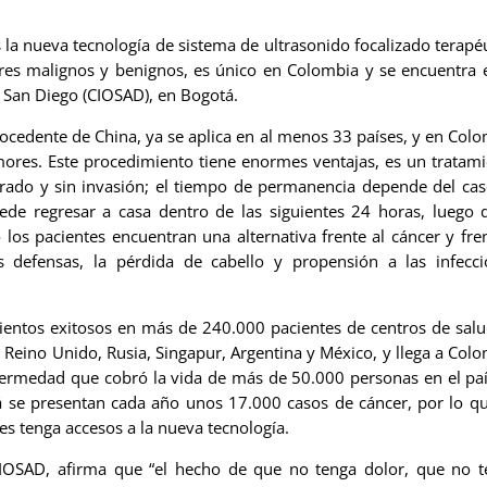
 Es la nueva tecnología de sistema de ultrasonido focalizado terapé
res malignos y benignos, es único en Colombia y se encuentra 
a San Diego (CIOSAD), en Bogotá.
rocedente de China, ya se aplica en al menos 33 países, y en Col
umores. Este procedimiento tiene enormes ventajas, es un tratam
angrado y sin invasión; el tiempo de permanencia depende del ca
ede regresar a casa dentro de las siguientes 24 horas, luego 
 los pacientes encuentran una alternativa frente al cáncer y fre
s defensas, la pérdida de cabello y propensión a las infecci
ientos exitosos en más de 240.000 pacientes de centros de sal
 Reino Unido, Rusia, Singapur, Argentina y México, y llega a Col
nfermedad que cobró la vida de más de 50.000 personas en el pa
á se presentan cada año unos 17.000 casos de cáncer, por lo q
es tenga accesos a la nueva tecnología.
CIOSAD, afirma que “el hecho de que no tenga dolor, que no t