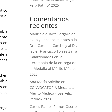
Félix Patiño” 2025
utico
en el
Comentarios
recientes
ombia
Mauricio duarte vergara
en
iento
Éxito y Reconocimientos a la
so en
Dra. Carolina Corcho y al Dr.
de la
Javier Francisco Torres Zafra
nte a
Galardonados en la
ones
Ceremonia de la entrega de
la Medalla al Mérito Médico
2023
ud en
ombia
Ana María Soleibe
en
ís en
CONVOCATORIA Medalla al
ue se
Mérito Médico «José Felix
Patiño» 2023
Carlos Ramos Ramos Osorio
enga