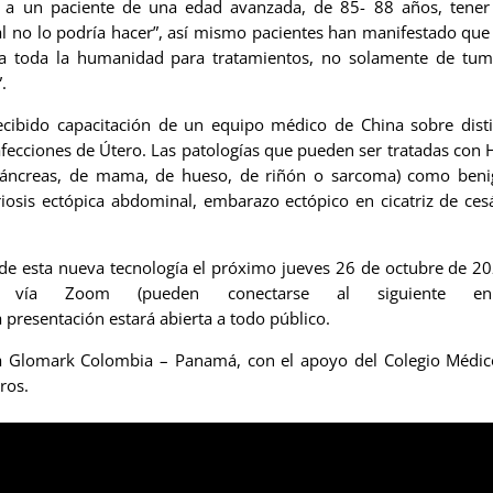
e a un paciente de una edad avanzada, de 85- 88 años, tener
al no lo podría hacer”, así mismo pacientes han manifestado que
a toda la humanidad para tratamientos, no solamente de tum
.
recibido capacitación de un equipo médico de China sobre dist
fecciones de Útero. Las patologías que pueden ser tratadas con 
 páncreas, de mama, de hueso, de riñón o sarcoma) como beni
osis ectópica abdominal, embarazo ectópico en cicatriz de ces
n de esta nueva tecnología el próximo jueves 26 de octubre de 2
 vía Zoom (pueden conectarse al siguiente enl
la presentación estará abierta a todo público.
ica Glomark Colombia – Panamá, con el apoyo del Colegio Médi
ros.