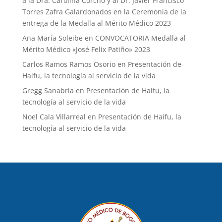
a la Dra. Carolina Corcho y al Dr. Javier Francisco
Torres Zafra Galardonados en la Ceremonia de la
entrega de la Medalla al Mérito Médico 2023
Ana María Soleibe
en
CONVOCATORIA Medalla al
Mérito Médico «José Felix Patiño» 2023
Carlos Ramos Ramos Osorio
en
Presentación de
Haifu, la tecnología al servicio de la vida
Gregg Sanabria
en
Presentación de Haifu, la
tecnología al servicio de la vida
Noel Cala Villarreal
en
Presentación de Haifu, la
tecnología al servicio de la vida