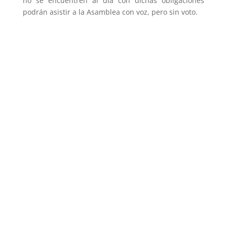
no se encuentren al día con dichas obligaciones
podrán asistir a la Asamblea con voz, pero sin voto.