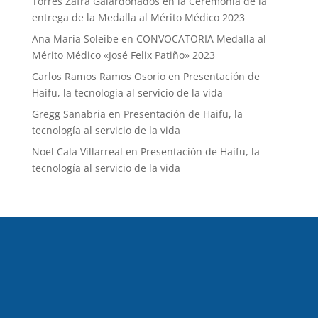
Torres Zafra Galardonados en la Ceremonia de la
entrega de la Medalla al Mérito Médico 2023
Ana María Soleibe
en
CONVOCATORIA Medalla al
Mérito Médico «José Felix Patiño» 2023
Carlos Ramos Ramos Osorio
en
Presentación de
Haifu, la tecnología al servicio de la vida
Gregg Sanabria
en
Presentación de Haifu, la
tecnología al servicio de la vida
Noel Cala Villarreal
en
Presentación de Haifu, la
tecnología al servicio de la vida