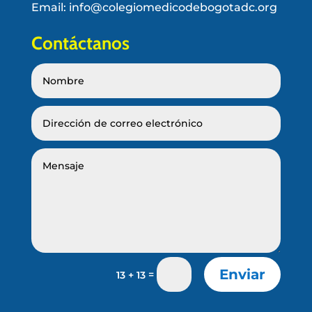
Email: info@colegiomedicodebogotadc.org
Contáctanos
Enviar
=
13 + 13